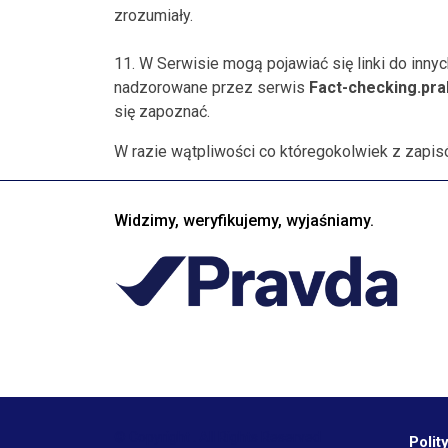
zrozumiały.
11. W Serwisie mogą pojawiać się linki do innyc
nadzorowane przez serwis
Fact-checking.pra
się zapoznać.
W razie wątpliwości co któregokolwiek z zapis
Widzimy, weryfikujemy, wyjaśniamy.
© Copyright
. All Rights Reserved
Polit