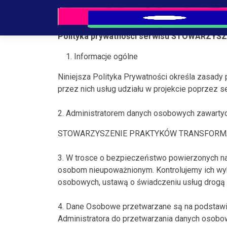
Skip
to
the
Polityka prywatności serwisu STOWARZY
content
Informacje ogólne
Niniejsza Polityka Prywatności określa zasad
przez nich usług udziału w projekcie poprzez se
2. Administratorem danych osobowych zawartyc
STOWARZYSZENIE PRAKTYKÓW TRANSFORMACJI
3. W trosce o bezpieczeństwo powierzonych na
osobom nieupoważnionym. Kontrolujemy ich wy
osobowych, ustawą o świadczeniu usług drogą 
4. Dane Osobowe przetwarzane są na podstawie
Administratora do przetwarzania danych osobow