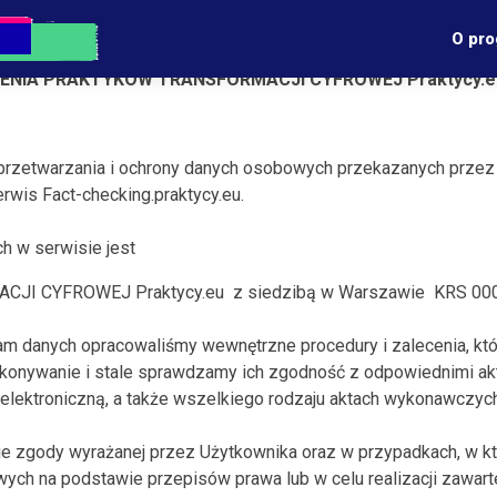
O pro
SZENIA PRAKTYKÓW TRANSFORMACJI CYFROWEJ Praktycy.e
y przetwarzania i ochrony danych osobowych przekazanych prz
rwis Fact-checking.praktycy.eu.
h w serwisie jest
 CYFROWEJ Praktycy.eu z siedzibą w Warszawie KRS 00
m danych opracowaliśmy wewnętrzne procedury i zalecenia, któ
konywanie i stale sprawdzamy ich zgodność z odpowiednimi ak
elektroniczną, a także wszelkiego rodzaju aktach wykonawczyc
 zgody wyrażanej przez Użytkownika oraz w przypadkach, w kt
ych na podstawie przepisów prawa lub w celu realizacji zawar