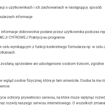
macji o użytkownikach i ich zachowaniach w następujący sposób:
larzach informacje
lko informacje dobrowolnie podane przez użytkownika podczas r
 CYFROWEJ Praktycy.eu programie.
celu wynikającym z funkcji konkretnego formularza np. w celu 
otkaniach.
zostaną sprzedane ani udostępnione osobom trzecim, zgodnie 
e wgląd osobie fizycznej, która je tam umieściła. Osoba ta ma r
encie.
yce ochrony prywatności serwisu, na które może wpłynąć rozwój
raz rozwój naszego serwisu internetowego. O wszelkich zmian